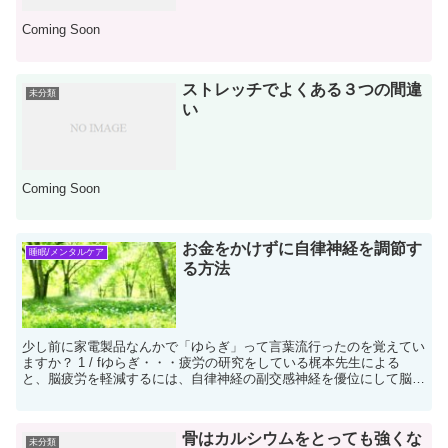
Coming Soon
ストレッチでよくある３つの間違
未分類
い
Coming Soon
お金をかけずに自律神経を調節す
睡眠/メンタルケア
る方法
少し前に家電製品なんかで「ゆらぎ」って言葉流行ったのを覚えてい
ますか？ 1 / fゆらぎ・・・疲労の研究をしている梶本先生による
と、脳疲労を軽減するには、自律神経の副交感神経を優位にして脳と
体の活動を休息モードにするのが重要で、この...
骨はカルシウムをとっても強くな
未分類