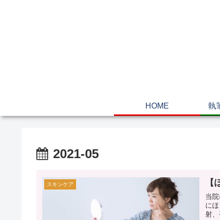
HOME
執
2021-05
【
スキンケア
当院
にほ
射、