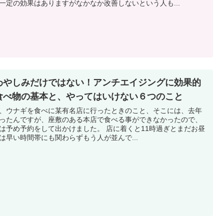
一定の効果はありますがなかなか改善しないという人も...
わやしみだけではない！アンチエイジングに効果的
食べ物の基本と、やってはいけない６つのこと
、ウナギを食べに某有名店に行ったときのこと、そこには、去年
ったんですが、座敷のある本店で食べる事ができなかったので、
め予約をして出かけました。 店に着くと11時過ぎとまだお昼
は早い時間帯にも関わらずもう人が並んで...