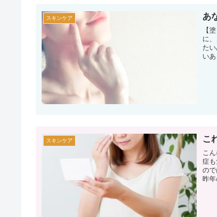
あ
スキンケア
【塗る
に、
たい
いあ
こ
スキンケア
こん
症も
ので
昨年