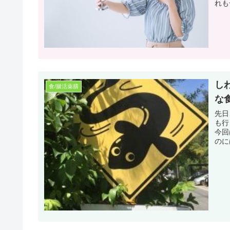
れも
し
食/腸活薬膳
な
先日
も行
今回は予
のに