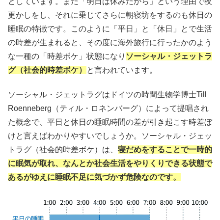
としています。また「明日は休みだから」という理由で夜
更かしをし、それに乗じてさらに朝寝坊をするのも休日の
睡眠の特徴です。このように「平日」と「休日」とで生活
の時差が生まれると、その度に海外旅行に行ったかのよう
な一種の「時差ボケ」状態になり
ソーシャル・ジェットラ
グ（社会的時差ボケ）
と言われています。
ソーシャル・ジェットラグはドイツの時間生物学博士Till
Roenneberg（ティル・ロネンバーグ）によって提唱され
た概念で、平日と休日の睡眠時間の差が引き起こす時差ぼ
けと言えばわかりやすいでしょうか。ソーシャル・ジェッ
トラグ（社会的時差ボケ）は、
寝だめをすることで一時的
に眠気が取れ、なんとか社会生活をやりくりできる状態で
あるがゆえに睡眠不足に気づかず危険なのです。